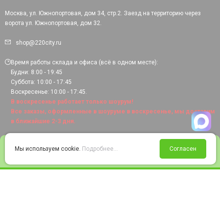
Москва, ул. Южнопортовая, дом 34, стр.2. Заезд на территорию через
ворота ул. Южнопортовая, дом 32.
shop@220city.ru
Время работы склада и офиса (всё в одном месте):
Будни: 8:00 - 19:45
Суббота: 10:00 - 17:45
Воскресенье: 10:00 - 17:45.
В воскресенье работает только шоурум!
Все заказы, оформленные в шоуруме в воскресенье, мы доставим
в ближайшие 2-3 дня.
0
Мы используем cookie.
Подробнее...
Согласен
Войти
Статус заказа
Сравнение
Избранное
Корзина
© 2008-2026 220city.ru - гипермаркет электрооборудования