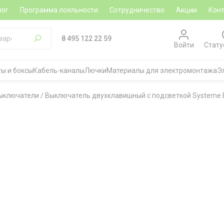
лог
Программа лояльности
Сотрудничество
Акции
Кон
8 495 122 22 59
Войти
Стату
ы и боксы
Кабель-каналы
Лючки
Материалы для электромонтажа
Э
ыключатели
/
Выключатель двухклавишный с подсветкой Systeme Elec