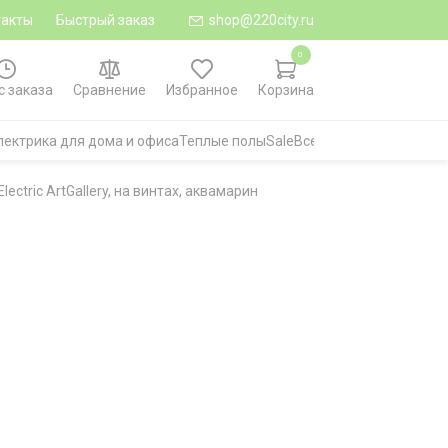
такты
Быстрый заказ
shop@220city.ru
0
с заказа
Сравнение
Избранное
Корзина
лектрика для дома и офиса
Теплые полы
Sale
Все категории
tric ArtGallery, на винтах, аквамарин