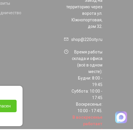
Заезд на
изиты
территорию через
удничество
ворота ул.
Южнопортовая,
дом 32.
shop@220city.ru
Время работы
склада и офиса
(всё в одном
месте):
Будни: 8:00 -
19:45
Суббота: 10:00 -
17:45
Воскресенье:
ласен
10:00 - 17:45.
В воскресенье
работает
только шоурум!