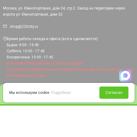
Москва, ул. Южнопортовая, дом 34, стр.2. Заезд на территорию через
ворота ул. Южнопортовая, дом 32.
shop@220city.ru
Время работы склада и офиса (всё в одном месте):
Будни: 8:00 - 19:45
Суббота: 10:00 - 17:45
Воскресенье: 10:00 - 17:45.
В воскресенье работает только шоурум!
Все заказы, оформленные в шоуруме в воскресенье, мы доставим
в ближайшие 2-3 дня.
0
Мы используем cookie.
Подробнее...
Согласен
Войти
Статус заказа
Сравнение
Избранное
Корзина
© 2008-2026 220city.ru - гипермаркет электрооборудования