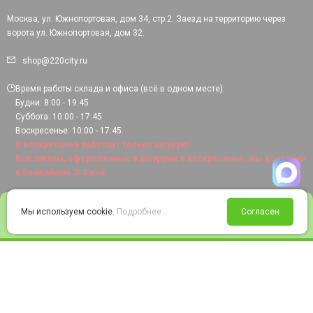
Москва, ул. Южнопортовая, дом 34, стр.2. Заезд на территорию через
ворота ул. Южнопортовая, дом 32.
shop@220city.ru
Время работы склада и офиса (всё в одном месте):
Будни: 8:00 - 19:45
Суббота: 10:00 - 17:45
Воскресенье: 10:00 - 17:45.
В воскресенье работает только шоурум!
Все заказы, оформленные в шоуруме в воскресенье, мы доставим
в ближайшие 2-3 дня.
0
Мы используем cookie.
Подробнее...
Согласен
Войти
Статус заказа
Сравнение
Избранное
Корзина
© 2008-2026 220city.ru - гипермаркет электрооборудования