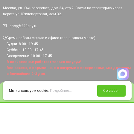
Москва, ул. Южнопортовая, дом 34, стр.2. Заезд на территорию через
ворота ул. Южнопортовая, дом 32.
shop@220city.ru
Время работы склада и офиса (всё в одном месте):
Будни: 8:00 - 19:45
Суббота: 10:00 - 17:45
Воскресенье: 10:00 - 17:45.
В воскресенье работает только шоурум!
Все заказы, оформленные в шоуруме в воскресенье, мы доставим
в ближайшие 2-3 дня.
0
Мы используем cookie.
Подробнее...
Согласен
Войти
Статус заказа
Сравнение
Избранное
Корзина
© 2008-2026 220city.ru - гипермаркет электрооборудования