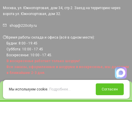
Москва, ул. Южнопортовая, дом 34, стр.2. Заезд на территорию через
ворота ул. Южнопортовая, дом 32.
shop@220city.ru
Время работы склада и офиса (всё в одном месте):
Будни: 8:00 - 19:45
Суббота: 10:00 - 17:45
Воскресенье: 10:00 - 17:45.
В воскресенье работает только шоурум!
Все заказы, оформленные в шоуруме в воскресенье, мы доставим
в ближайшие 2-3 дня.
0
Мы используем cookie.
Подробнее...
Согласен
Войти
Статус заказа
Сравнение
Избранное
Корзина
© 2008-2026 220city.ru - гипермаркет электрооборудования