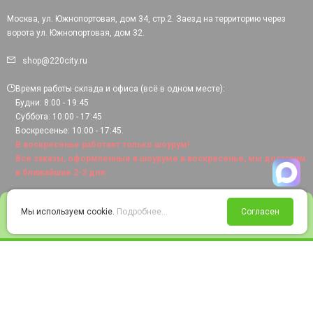
Москва, ул. Южнопортовая, дом 34, стр.2. Заезд на территорию через
ворота ул. Южнопортовая, дом 32.
shop@220city.ru
Время работы склада и офиса (всё в одном месте):
Будни: 8:00 - 19:45
Суббота: 10:00 - 17:45
Воскресенье: 10:00 - 17:45.
В воскресенье работает только шоурум!
Все заказы, оформленные в шоуруме в воскресенье, мы доставим
в ближайшие 2-3 дня.
0
Мы используем cookie.
Подробнее...
Согласен
Войти
Статус заказа
Сравнение
Избранное
Корзина
© 2008-2026 220city.ru - гипермаркет электрооборудования