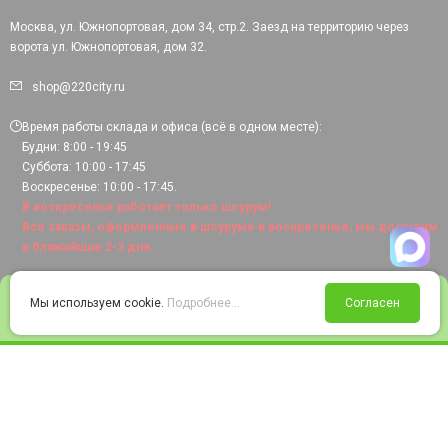
Москва, ул. Южнопортовая, дом 34, стр.2. Заезд на территорию через
ворота ул. Южнопортовая, дом 32.
shop@220city.ru
Время работы склада и офиса (всё в одном месте):
Будни: 8:00 - 19:45
Суббота: 10:00 - 17:45
Воскресенье: 10:00 - 17:45.
В воскресенье работает только шоурум!
Все заказы, оформленные в шоуруме в воскресенье, мы доставим
в ближайшие 2-3 дня.
0
Мы используем cookie.
Подробнее...
Согласен
Войти
Статус заказа
Сравнение
Избранное
Корзина
© 2008-2026 220city.ru - гипермаркет электрооборудования