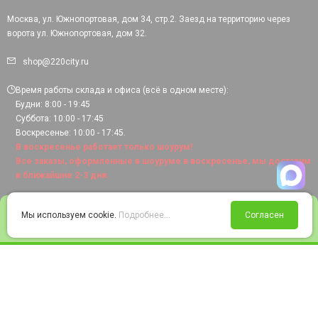
Москва, ул. Южнопортовая, дом 34, стр.2. Заезд на территорию через
ворота ул. Южнопортовая, дом 32.
shop@220city.ru
Время работы склада и офиса (всё в одном месте):
Будни: 8:00 - 19:45
Суббота: 10:00 - 17:45
Воскресенье: 10:00 - 17:45.
В воскресенье работает только шоурум!
Все заказы, оформленные в шоуруме в воскресенье, мы доставим
в ближайшие 2-3 дня.
0
Мы используем cookie.
Подробнее...
Согласен
Войти
Статус заказа
Сравнение
Избранное
Корзина
© 2008-2026 220city.ru - гипермаркет электрооборудования