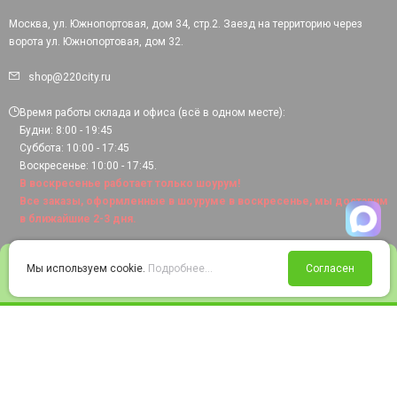
Москва, ул. Южнопортовая, дом 34, стр.2. Заезд на территорию через
ворота ул. Южнопортовая, дом 32.
shop@220city.ru
Время работы склада и офиса (всё в одном месте):
Будни: 8:00 - 19:45
Суббота: 10:00 - 17:45
Воскресенье: 10:00 - 17:45.
В воскресенье работает только шоурум!
Все заказы, оформленные в шоуруме в воскресенье, мы доставим
в ближайшие 2-3 дня.
0
Мы используем cookie.
Подробнее...
Согласен
Войти
Статус заказа
Сравнение
Избранное
Корзина
© 2008-2026 220city.ru - гипермаркет электрооборудования