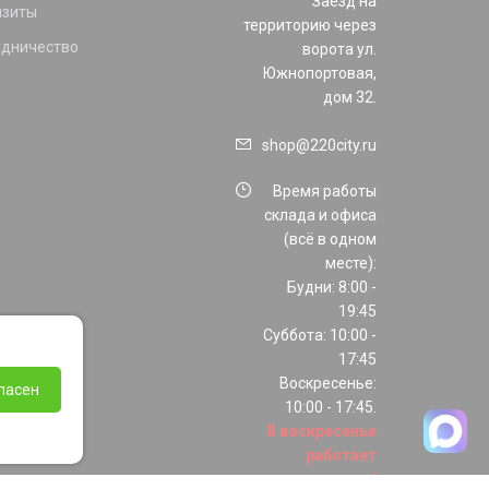
Заезд на
изиты
территорию через
удничество
ворота ул.
Южнопортовая,
дом 32.
shop@220city.ru
Время работы
склада и офиса
(всё в одном
месте):
Будни: 8:00 -
19:45
Суббота: 10:00 -
17:45
Воскресенье:
ласен
10:00 - 17:45.
В воскресенье
работает
только шоурум!