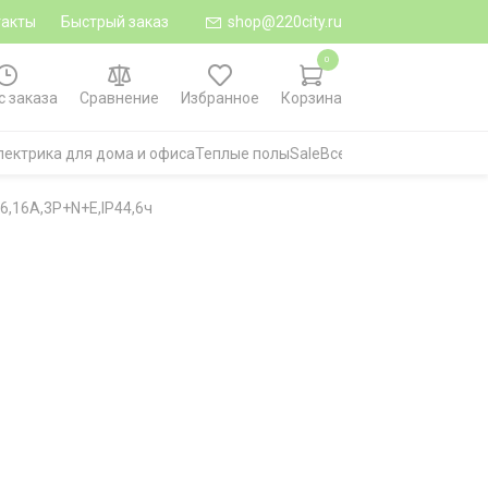
такты
Быстрый заказ
shop@220city.ru
0
с заказа
Сравнение
Избранное
Корзина
лектрика для дома и офиса
Теплые полы
Sale
Все категории
6,16А,3P+N+E,IP44,6ч