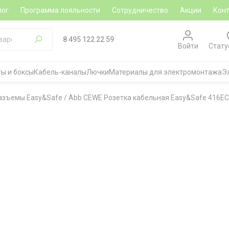
лог
Программа лояльности
Сотрудничество
Акции
Кон
8 495 122 22 59
Войти
Стату
ы и боксы
Кабель-каналы
Лючки
Материалы для электромонтажа
Э
азъемы Easy&Safe
/
Abb CEWE Розетка кабельная Easy&Safe 416EC