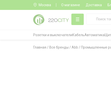
Москва
О магазине
Доставка
Б
Розетки и выключатели
Кабель
Автоматика
Щит
Главная
/
Все бренды
/
Abb
/
Промышленные р