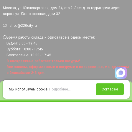
Москва, ул. Южнопортовая, дом 34, стр.2. Заезд на территорию через
ворота ул. Южнопортовая, дом 32.
shop@220city.ru
Время работы склада и офиса (всё в одном месте):
Будни: 8:00 - 19:45
Суббота: 10:00 - 17:45
Воскресенье: 10:00 - 17:45.
В воскресенье работает только шоурум!
Все заказы, оформленные в шоуруме в воскресенье, мы доставим
в ближайшие 2-3 дня.
0
Мы используем cookie.
Подробнее...
Согласен
Войти
Статус заказа
Сравнение
Избранное
Корзина
© 2008-2026 220city.ru - гипермаркет электрооборудования