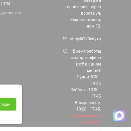
Заезд на
изиты
территорию через
удничество
ворота ул.
Южнопортовая,
дом 32.
shop@220city.ru
Время работы
склада и офиса
(всё в одном
месте):
Будни: 8:00 -
19:45
Суббота: 10:00 -
17:45
Воскресенье:
ласен
10:00 - 17:45.
В воскресенье
работает
только шоурум!