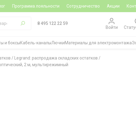
лог
Программа лояльности
Сотрудничество
Акции
Кон
8 495 122 22 59
Войти
Стату
ы и боксы
Кабель-каналы
Лючки
Материалы для электромонтажа
Э
атков
/
Legrand: распродажа складских остатков
/
оптический, 2 м, мультирежимный