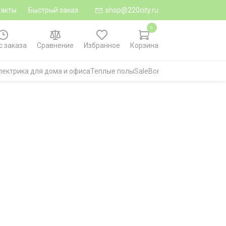
такты
Быстрый заказ
shop@220city.ru
0
с заказа
Сравнение
Избранное
Корзина
лектрика для дома и офиса
Теплые полы
Sale
Все категории