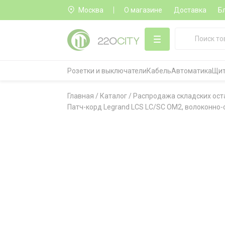
Москва
О магазине
Доставка
Б
Розетки и выключатели
Кабель
Автоматика
Щит
Главная
/
Каталог
/
Распродажа складских ост
Патч-корд Legrand LCS LC/SC OM2, волоконно-