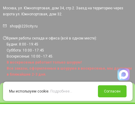
Москва, ул. Южнопортовая, дом 34, стр.2. Заезд на территорию через
ворота ул. Южнопортовая, дом 32.
shop@220city.ru
Время работы склада и офиса (всё в одном месте):
Будни: 8:00 - 19:45
Суббота: 10:00 - 17:45
Воскресенье: 10:00 - 17:45.
В воскресенье работает только шоурум!
Все заказы, оформленные в шоуруме в воскресенье, мы доставим
в ближайшие 2-3 дня.
0
Мы используем cookie.
Подробнее...
Согласен
Войти
Статус заказа
Сравнение
Избранное
Корзина
© 2008-2026 220city.ru - гипермаркет электрооборудования