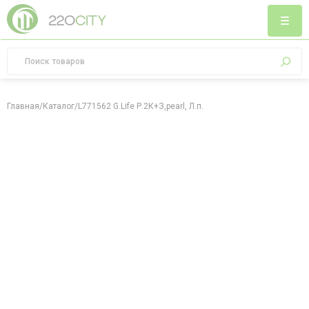
Главная
/
Каталог
/
L771562 G.Life Р.2К+З,pearl, Л.п.