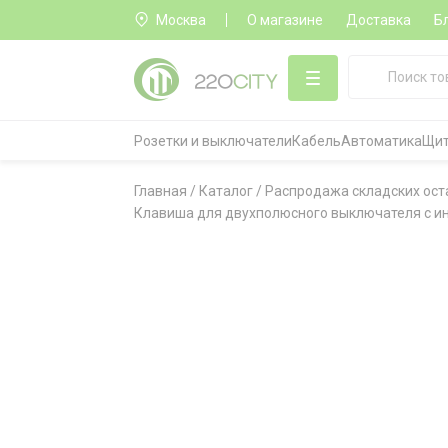
Москва
О магазине
Доставка
Б
Розетки и выключатели
Кабель
Автоматика
Щит
Главная
/
Каталог
/
Распродажа складских ост
Клавиша для двухполюсного выключателя с ин