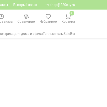
такты
Быстрый заказ
shop@220city.ru
0
с заказа
Сравнение
Избранное
Корзина
лектрика для дома и офиса
Теплые полы
Sale
Все категории