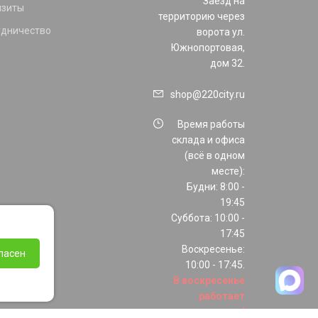
Заезд на
изиты
территорию через
удничество
ворота ул.
Южнопортовая,
дом 32.
shop@220city.ru
Время работы
склада и офиса
(всё в одном
месте):
Будни: 8:00 -
19:45
Суббота: 10:00 -
17:45
Воскресенье:
ласен
10:00 - 17:45.
В воскресенье
работает
только шоурум!