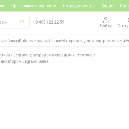
лог
Программа лояльности
Сотрудничество
Акции
Кон
8 495 122 22 59
Войти
Стату
ы и боксы
Кабель-каналы
Лючки
Материалы для электромонтажа
Э
атков
/
Legrand: распродажа складских остатков
/
дикатором Legrand Galea