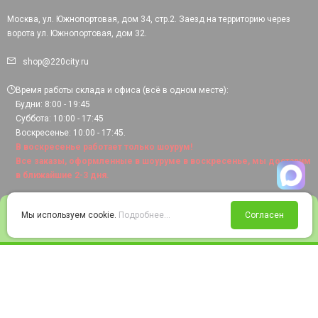
Москва, ул. Южнопортовая, дом 34, стр.2. Заезд на территорию через
ворота ул. Южнопортовая, дом 32.
shop@220city.ru
Время работы склада и офиса (всё в одном месте):
Будни: 8:00 - 19:45
Суббота: 10:00 - 17:45
Воскресенье: 10:00 - 17:45.
В воскресенье работает только шоурум!
Все заказы, оформленные в шоуруме в воскресенье, мы доставим
в ближайшие 2-3 дня.
0
Мы используем cookie.
Подробнее...
Согласен
Войти
Статус заказа
Сравнение
Избранное
Корзина
© 2008-2026 220city.ru - гипермаркет электрооборудования