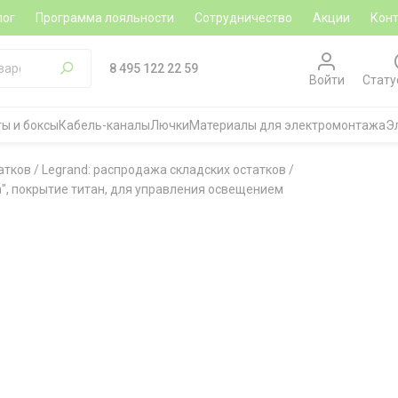
лог
Программа лояльности
Сотрудничество
Акции
Кон
8 495 122 22 59
Войти
Стату
ы и боксы
Кабель-каналы
Лючки
Материалы для электромонтажа
Э
атков
/
Legrand: распродажа складских остатков
/
", покрытие титан, для управления освещением