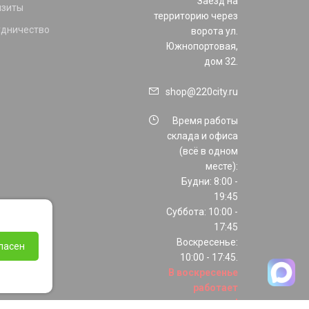
Заезд на
изиты
территорию через
удничество
ворота ул.
Южнопортовая,
дом 32.
shop@220city.ru
Время работы
склада и офиса
(всё в одном
месте):
Будни: 8:00 -
19:45
Суббота: 10:00 -
17:45
Воскресенье:
ласен
10:00 - 17:45.
В воскресенье
работает
только шоурум!