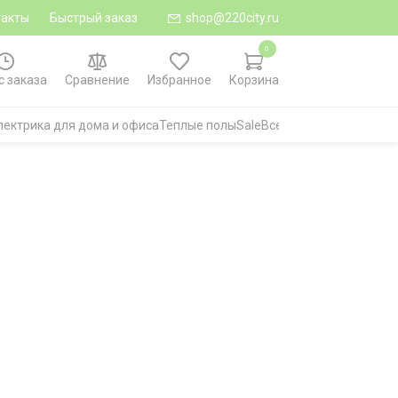
такты
Быстрый заказ
shop@220city.ru
0
с заказа
Сравнение
Избранное
Корзина
лектрика для дома и офиса
Теплые полы
Sale
Все категории