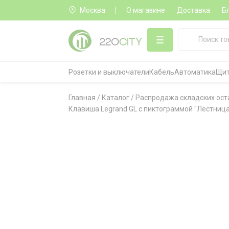
Москва
О магазине
Доставка
Б
Розетки и выключатели
Кабель
Автоматика
Щит
Главная
/
Каталог
/
Распродажа складских ост
Клавиша Legrand GL с пиктограммой "Лестница