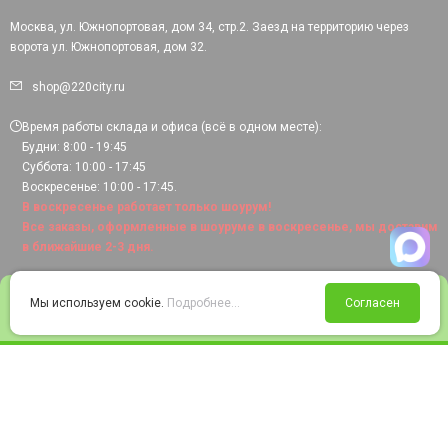
Москва, ул. Южнопортовая, дом 34, стр.2. Заезд на территорию через
ворота ул. Южнопортовая, дом 32.
shop@220city.ru
Время работы склада и офиса (всё в одном месте):
Будни: 8:00 - 19:45
Суббота: 10:00 - 17:45
Воскресенье: 10:00 - 17:45.
В воскресенье работает только шоурум!
Все заказы, оформленные в шоуруме в воскресенье, мы доставим
в ближайшие 2-3 дня.
0
Мы используем cookie.
Подробнее...
Согласен
Войти
Статус заказа
Сравнение
Избранное
Корзина
© 2008-2026 220city.ru - гипермаркет электрооборудования