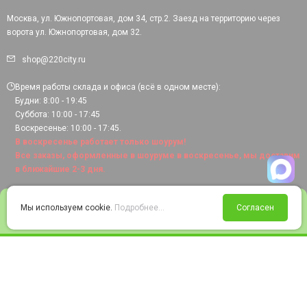
Москва, ул. Южнопортовая, дом 34, стр.2. Заезд на территорию через
ворота ул. Южнопортовая, дом 32.
shop@220city.ru
Время работы склада и офиса (всё в одном месте):
Будни: 8:00 - 19:45
Суббота: 10:00 - 17:45
Воскресенье: 10:00 - 17:45.
В воскресенье работает только шоурум!
Все заказы, оформленные в шоуруме в воскресенье, мы доставим
в ближайшие 2-3 дня.
0
Мы используем cookie.
Подробнее...
Согласен
Войти
Статус заказа
Сравнение
Избранное
Корзина
© 2008-2026 220city.ru - гипермаркет электрооборудования