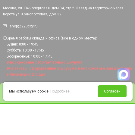
Москва, ул. Южнопортовая, дом 34, стр.2. Заезд на территорию через
ворота ул. Южнопортовая, дом 32.
shop@220city.ru
Время работы склада и офиса (всё в одном месте):
Будни: 8:00 - 19:45
Суббота: 10:00 - 17:45
Воскресенье: 10:00 - 17:45.
В воскресенье работает только шоурум!
Все заказы, оформленные в шоуруме в воскресенье, мы доставим
в ближайшие 2-3 дня.
0
Мы используем cookie.
Подробнее...
Согласен
Войти
Статус заказа
Сравнение
Избранное
Корзина
© 2008-2026 220city.ru - гипермаркет электрооборудования