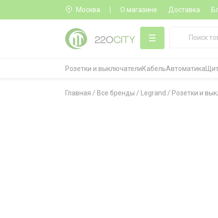
Москва
О магазине
Доставка
Б
Розетки и выключатели
Кабель
Автоматика
Щит
Главная
/
Все бренды
/
Legrand
/
Розетки и вык