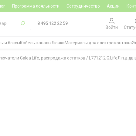
лог
Программа лояльности
Сотрудничество
Акции
Кон
8 495 122 22 59
Войти
Стату
ы и боксы
Кабель-каналы
Лючки
Материалы для электромонтажа
Э
лючатели Galea Life, распродажа остатков
/
L771212 G.LifeЛ.п.д.дв.