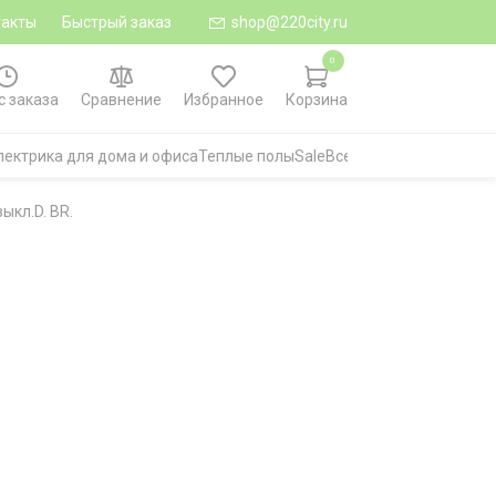
такты
Быстрый заказ
shop@220city.ru
0
с заказа
Сравнение
Избранное
Корзина
лектрика для дома и офиса
Теплые полы
Sale
Все категории
выкл.D. BR.