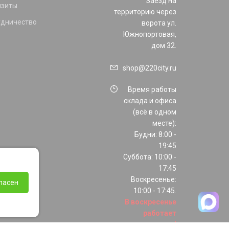
Заезд на
изиты
территорию через
удничество
ворота ул.
Южнопортовая,
дом 32.
shop@220city.ru
Время работы
склада и офиса
(всё в одном
месте):
Будни: 8:00 -
19:45
Суббота: 10:00 -
17:45
Воскресенье:
ласен
10:00 - 17:45.
В воскресенье
работает
только шоурум!