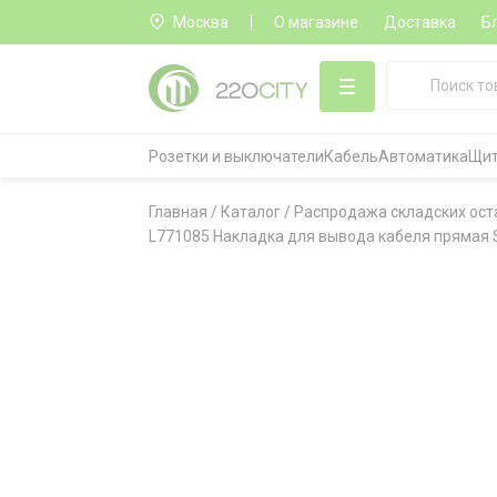
Москва
О магазине
Доставка
Б
Розетки и выключатели
Кабель
Автоматика
Щит
Главная
/
Каталог
/
Распродажа складских ост
L771085 Накладка для вывода кабеля прямая SI