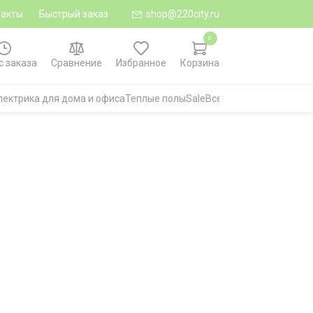
такты
Быстрый заказ
shop@220city.ru
0
с заказа
Сравнение
Избранное
Корзина
лектрика для дома и офиса
Теплые полы
Sale
Все категории