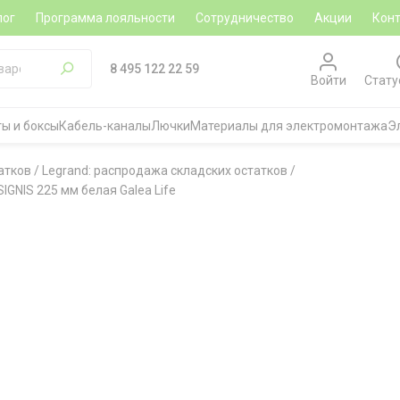
лог
Программа лояльности
Сотрудничество
Акции
Кон
8 495 122 22 59
Войти
Стату
ы и боксы
Кабель-каналы
Лючки
Материалы для электромонтажа
Э
атков
/
Legrand: распродажа складских остатков
/
GNIS 225 мм белая Galea Life