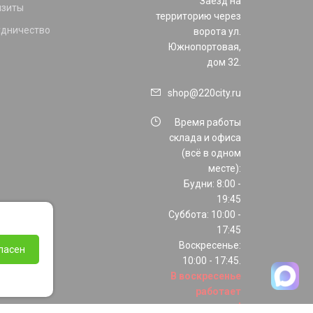
Заезд на
изиты
территорию через
удничество
ворота ул.
Южнопортовая,
дом 32.
shop@220city.ru
Время работы
склада и офиса
(всё в одном
месте):
Будни: 8:00 -
19:45
Суббота: 10:00 -
17:45
Воскресенье:
ласен
10:00 - 17:45.
В воскресенье
работает
только шоурум!