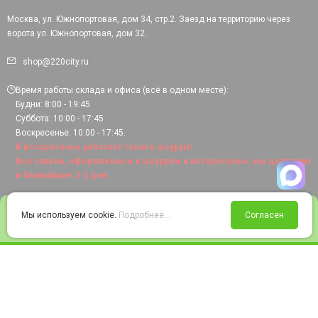
Москва, ул. Южнопортовая, дом 34, стр.2. Заезд на территорию через
ворота ул. Южнопортовая, дом 32.
shop@220city.ru
Время работы склада и офиса (всё в одном месте):
Будни: 8:00 - 19:45
Суббота: 10:00 - 17:45
Воскресенье: 10:00 - 17:45.
В воскресенье работает только шоурум!
Все заказы, оформленные в шоуруме в воскресенье, мы доставим
в ближайшие 2-3 дня.
0
Мы используем cookie.
Подробнее...
Согласен
Войти
Статус заказа
Сравнение
Избранное
Корзина
© 2008-2026 220city.ru - гипермаркет электрооборудования