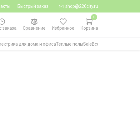
такты
Быстрый заказ
shop@220city.ru
0
с заказа
Сравнение
Избранное
Корзина
лектрика для дома и офиса
Теплые полы
Sale
Все категории