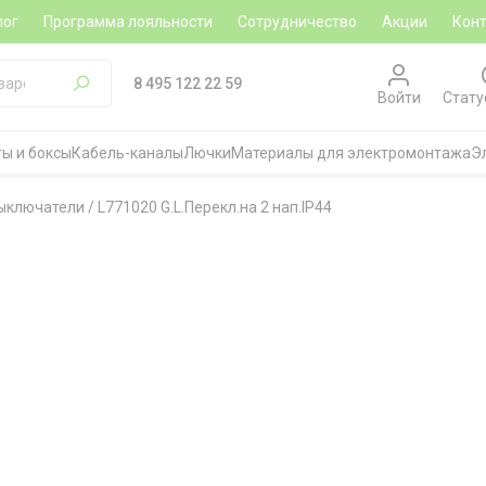
лог
Программа лояльности
Сотрудничество
Акции
Кон
8 495 122 22 59
Войти
Стату
ы и боксы
Кабель-каналы
Лючки
Материалы для электромонтажа
Э
ыключатели
/
L771020 G.L.Перекл.на 2 нап.IP44