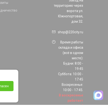
Заезд на
изиты
территорию через
удничество
ворота ул.
Южнопортовая,
дом 32.
shop@220city.ru
Время работы
склада и офиса
(всё в одном
месте):
Будни: 8:00 -
19:45
Суббота: 10:00 -
17:45
Воскресенье:
ласен
10:00 - 17:45.
В воскресенье
работает
только шоурум!