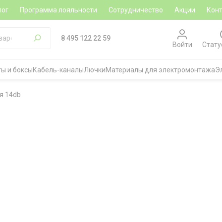
лог
Программа лояльности
Сотрудничество
Акции
Кон
8 495 122 22 59
Войти
Стату
ы и боксы
Кабель-каналы
Лючки
Материалы для электромонтажа
Э
я 14db