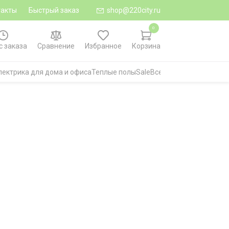
такты
Быстрый заказ
shop@220city.ru
0
с заказа
Сравнение
Избранное
Корзина
лектрика для дома и офиса
Теплые полы
Sale
Все категории