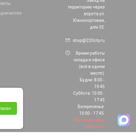
Заезд на
изиты
территорию через
удничество
ворота ул.
Южнопортовая,
дом 32.
shop@220city.ru
Время работы
склада и офиса
(всё в одном
месте):
Будни: 8:00 -
19:45
Суббота: 10:00 -
17:45
Воскресенье:
ласен
10:00 - 17:45.
В воскресенье
работает
только шоурум!