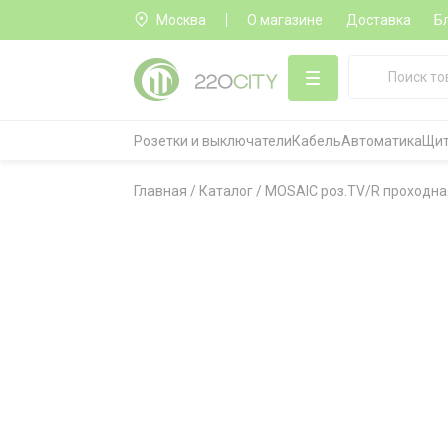
Москва
О магазине
Доставка
Б
Розетки и выключатели
Кабель
Автоматика
Щит
Главная
/
Каталог
/
MOSAIC роз.TV/R проходна