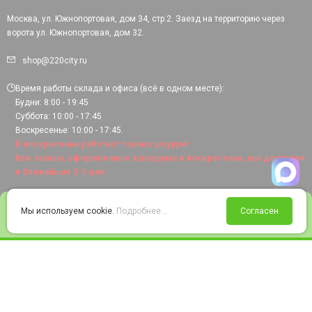
Москва, ул. Южнопортовая, дом 34, стр.2. Заезд на территорию через
ворота ул. Южнопортовая, дом 32.
shop@220city.ru
Время работы склада и офиса (всё в одном месте):
Будни: 8:00 - 19:45
Суббота: 10:00 - 17:45
Воскресенье: 10:00 - 17:45.
В воскресенье работает только шоурум!
Все заказы, оформленные в шоуруме в воскресенье, мы доставим
в ближайшие 2-3 дня.
0
Мы используем cookie.
Подробнее...
Согласен
Войти
Статус заказа
Сравнение
Избранное
Корзина
© 2008-2026 220city.ru - гипермаркет электрооборудования