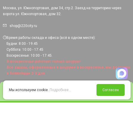
Москва, ул. Южнопортовая, дом 34, стр.2. Заезд на территорию через
ворота ул. Южнопортовая, дом 32.
shop@220city.ru
Время работы склада и офиса (всё в одном месте):
Будни: 8:00 - 19:45
Суббота: 10:00 - 17:45
Воскресенье: 10:00 - 17:45.
В воскресенье работает только шоурум!
Все заказы, оформленные в шоуруме в воскресенье, мы доставим
в ближайшие 2-3 дня.
0
Мы используем cookie.
Подробнее...
Согласен
Войти
Статус заказа
Сравнение
Избранное
Корзина
© 2008-2026 220city.ru - гипермаркет электрооборудования