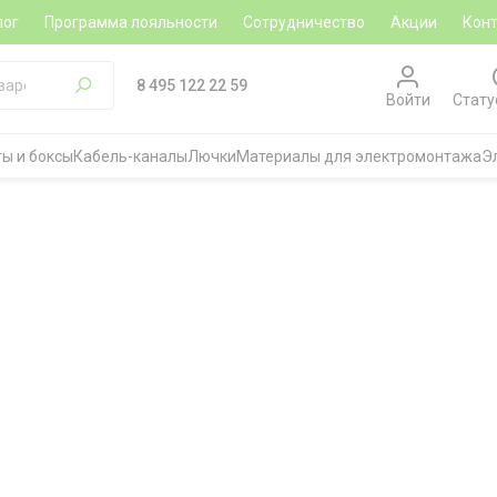
лог
Программа лояльности
Сотрудничество
Акции
Кон
8 495 122 22 59
Войти
Стату
ы и боксы
Кабель-каналы
Лючки
Материалы для электромонтажа
Э