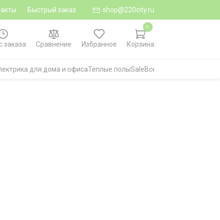
такты
Быстрый заказ
shop@220city.ru
0
с заказа
Сравнение
Избранное
Корзина
лектрика для дома и офиса
Теплые полы
Sale
Все категории