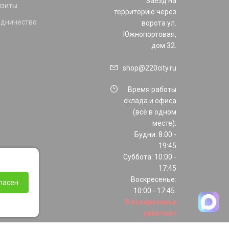
Заезд на
изиты
территорию через
удничество
ворота ул.
Южнопортовая,
дом 32.
shop@220city.ru
Время работы
склада и офиса
(всё в одном
месте):
Будни: 8:00 -
19:45
Суббота: 10:00 -
17:45
Воскресенье:
ласен
10:00 - 17:45.
В воскресенье
работает
только шоурум!