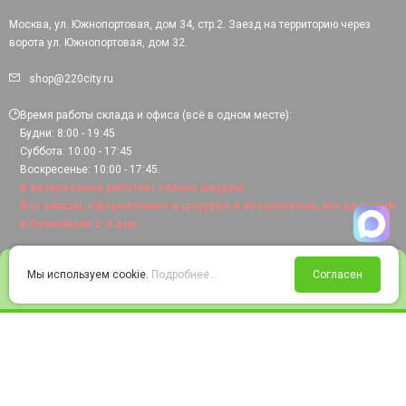
Москва, ул. Южнопортовая, дом 34, стр.2. Заезд на территорию через
ворота ул. Южнопортовая, дом 32.
shop@220city.ru
Время работы склада и офиса (всё в одном месте):
Будни: 8:00 - 19:45
Суббота: 10:00 - 17:45
Воскресенье: 10:00 - 17:45.
В воскресенье работает только шоурум!
Все заказы, оформленные в шоуруме в воскресенье, мы доставим
в ближайшие 2-3 дня.
0
Мы используем cookie.
Подробнее...
Согласен
Войти
Статус заказа
Сравнение
Избранное
Корзина
© 2008-2026 220city.ru - гипермаркет электрооборудования