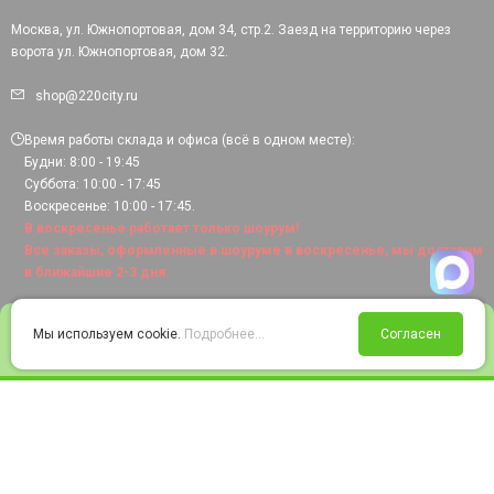
Москва, ул. Южнопортовая, дом 34, стр.2. Заезд на территорию через
ворота ул. Южнопортовая, дом 32.
shop@220city.ru
Время работы склада и офиса (всё в одном месте):
Будни: 8:00 - 19:45
Суббота: 10:00 - 17:45
Воскресенье: 10:00 - 17:45.
В воскресенье работает только шоурум!
Все заказы, оформленные в шоуруме в воскресенье, мы доставим
в ближайшие 2-3 дня.
0
Мы используем cookie.
Подробнее...
Согласен
Войти
Статус заказа
Сравнение
Избранное
Корзина
© 2008-2026 220city.ru - гипермаркет электрооборудования