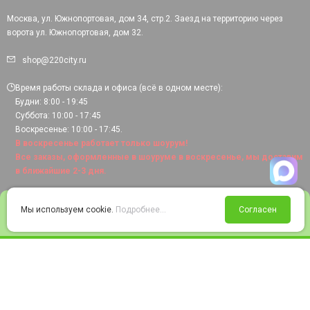
Москва, ул. Южнопортовая, дом 34, стр.2. Заезд на территорию через
ворота ул. Южнопортовая, дом 32.
shop@220city.ru
Время работы склада и офиса (всё в одном месте):
Будни: 8:00 - 19:45
Суббота: 10:00 - 17:45
Воскресенье: 10:00 - 17:45.
В воскресенье работает только шоурум!
Все заказы, оформленные в шоуруме в воскресенье, мы доставим
в ближайшие 2-3 дня.
0
Мы используем cookie.
Подробнее...
Согласен
Войти
Статус заказа
Сравнение
Избранное
Корзина
© 2008-2026 220city.ru - гипермаркет электрооборудования