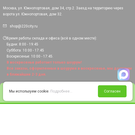
Москва, ул. Южнопортовая, дом 34, стр.2. Заезд на территорию через
ворота ул. Южнопортовая, дом 32.
shop@220city.ru
Время работы склада и офиса (всё в одном месте):
Будни: 8:00 - 19:45
Суббота: 10:00 - 17:45
Воскресенье: 10:00 - 17:45.
В воскресенье работает только шоурум!
Все заказы, оформленные в шоуруме в воскресенье, мы доставим
в ближайшие 2-3 дня.
0
Мы используем cookie.
Подробнее...
Согласен
Войти
Статус заказа
Сравнение
Избранное
Корзина
© 2008-2026 220city.ru - гипермаркет электрооборудования