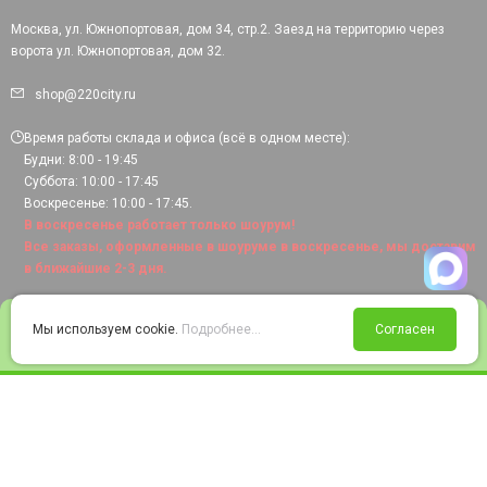
Москва, ул. Южнопортовая, дом 34, стр.2. Заезд на территорию через
ворота ул. Южнопортовая, дом 32.
shop@220city.ru
Время работы склада и офиса (всё в одном месте):
Будни: 8:00 - 19:45
Суббота: 10:00 - 17:45
Воскресенье: 10:00 - 17:45.
В воскресенье работает только шоурум!
Все заказы, оформленные в шоуруме в воскресенье, мы доставим
в ближайшие 2-3 дня.
0
Мы используем cookie.
Подробнее...
Согласен
Войти
Статус заказа
Сравнение
Избранное
Корзина
© 2008-2026 220city.ru - гипермаркет электрооборудования