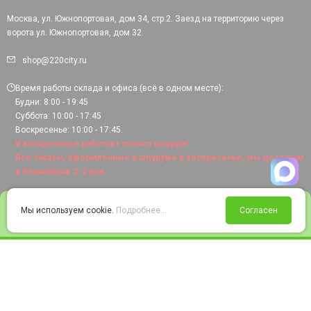
Москва, ул. Южнопортовая, дом 34, стр.2. Заезд на территорию через
ворота ул. Южнопортовая, дом 32.
shop@220city.ru
Время работы склада и офиса (всё в одном месте):
Будни: 8:00 - 19:45
Суббота: 10:00 - 17:45
Воскресенье: 10:00 - 17:45.
В воскресенье работает только шоурум!
Все заказы, оформленные в шоуруме в воскресенье, мы доставим
в ближайшие 2-3 дня.
0
Мы используем cookie.
Подробнее...
Согласен
Войти
Статус заказа
Сравнение
Избранное
Корзина
© 2008-2026 220city.ru - гипермаркет электрооборудования