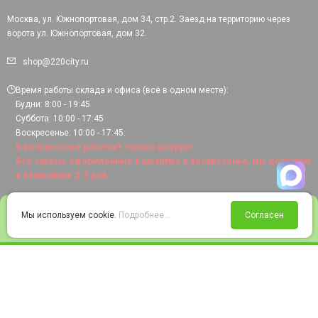
Москва, ул. Южнопортовая, дом 34, стр.2. Заезд на территорию через
ворота ул. Южнопортовая, дом 32.
shop@220city.ru
Время работы склада и офиса (всё в одном месте):
Будни: 8:00 - 19:45
Суббота: 10:00 - 17:45
Воскресенье: 10:00 - 17:45.
В воскресенье работает только шоурум!
Все заказы, оформленные в шоуруме в воскресенье, мы доставим
в ближайшие 2-3 дня.
0
Мы используем cookie.
Подробнее...
Согласен
Войти
Статус заказа
Сравнение
Избранное
Корзина
© 2008-2026 220city.ru - гипермаркет электрооборудования