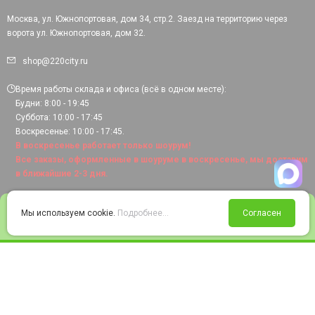
Москва, ул. Южнопортовая, дом 34, стр.2. Заезд на территорию через
ворота ул. Южнопортовая, дом 32.
shop@220city.ru
Время работы склада и офиса (всё в одном месте):
Будни: 8:00 - 19:45
Суббота: 10:00 - 17:45
Воскресенье: 10:00 - 17:45.
В воскресенье работает только шоурум!
Все заказы, оформленные в шоуруме в воскресенье, мы доставим
в ближайшие 2-3 дня.
0
Мы используем cookie.
Подробнее...
Согласен
Войти
Статус заказа
Сравнение
Избранное
Корзина
© 2008-2026 220city.ru - гипермаркет электрооборудования