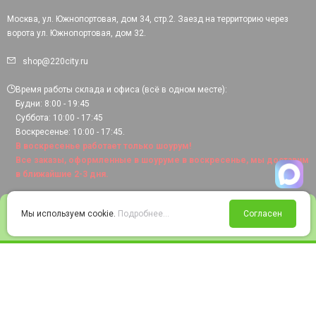
Москва, ул. Южнопортовая, дом 34, стр.2. Заезд на территорию через
ворота ул. Южнопортовая, дом 32.
shop@220city.ru
Время работы склада и офиса (всё в одном месте):
Будни: 8:00 - 19:45
Суббота: 10:00 - 17:45
Воскресенье: 10:00 - 17:45.
В воскресенье работает только шоурум!
Все заказы, оформленные в шоуруме в воскресенье, мы доставим
в ближайшие 2-3 дня.
0
Мы используем cookie.
Подробнее...
Согласен
Войти
Статус заказа
Сравнение
Избранное
Корзина
© 2008-2026 220city.ru - гипермаркет электрооборудования