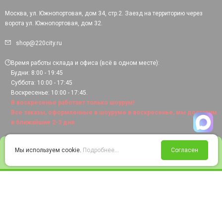
Москва, ул. Южнопортовая, дом 34, стр.2. Заезд на территорию через
ворота ул. Южнопортовая, дом 32.
shop@220city.ru
Время работы склада и офиса (всё в одном месте):
Будни: 8:00 - 19:45
Суббота: 10:00 - 17:45
Воскресенье: 10:00 - 17:45.
В воскресенье работает только шоурум!
Все заказы, оформленные в шоуруме в воскресенье, мы доставим
в ближайшие 2-3 дня.
0
Мы используем cookie.
Подробнее...
Согласен
Войти
Статус заказа
Сравнение
Избранное
Корзина
© 2008-2026 220city.ru - гипермаркет электрооборудования