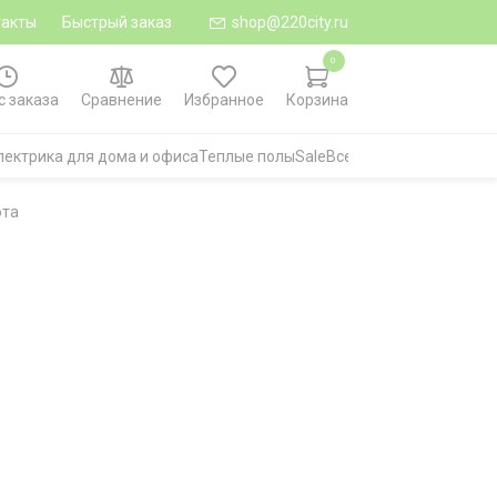
такты
Быстрый заказ
shop@220city.ru
0
с заказа
Сравнение
Избранное
Корзина
лектрика для дома и офиса
Теплые полы
Sale
Все категории
ота