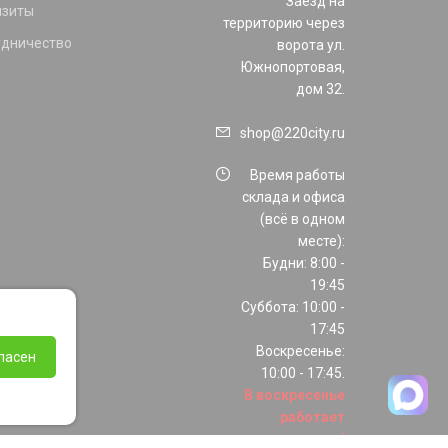
Заезд на
изиты
территорию через
удничество
ворота ул.
Южнопортовая,
дом 32.
shop@220city.ru
Время работы
склада и офиса
(всё в одном
месте):
Будни: 8:00 -
19:45
Суббота: 10:00 -
17:45
Воскресенье:
ласен
10:00 - 17:45.
В воскресенье
работает
только шоурум!