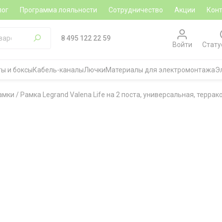
лог
Программа лояльности
Сотрудничество
Акции
Кон
8 495 122 22 59
Войти
Стату
ы и боксы
Кабель-каналы
Лючки
Материалы для электромонтажа
Э
амки
/
Рамка Legrand Valena Life на 2 поста, универсальная, террак