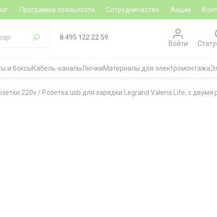
лог
Программа лояльности
Сотрудничество
Акции
Кон
8 495 122 22 59
Войти
Стату
ы и боксы
Кабель-каналы
Лючки
Материалы для электромонтажа
Э
озетки 220v
/
Розетка usb для зарядки Legrand Valena Life, с двумя