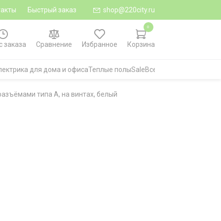
такты
Быстрый заказ
shop@220city.ru
0
с заказа
Сравнение
Избранное
Корзина
лектрика для дома и офиса
Теплые полы
Sale
Все категории
 разъёмами типа А, на винтах, белый