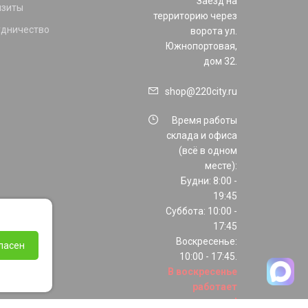
Заезд на
изиты
территорию через
удничество
ворота ул.
Южнопортовая,
дом 32.
shop@220city.ru
Время работы
склада и офиса
(всё в одном
месте):
Будни: 8:00 -
19:45
Суббота: 10:00 -
17:45
Воскресенье:
ласен
10:00 - 17:45.
В воскресенье
работает
только шоурум!