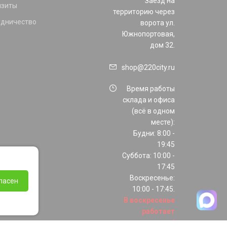
Заезд на
изиты
территорию через
удничество
ворота ул.
Южнопортовая,
дом 32.
shop@220city.ru
Время работы
склада и офиса
(всё в одном
месте):
Будни: 8:00 -
19:45
Суббота: 10:00 -
17:45
Воскресенье:
ласен
10:00 - 17:45.
В воскресенье
работает
только шоурум!