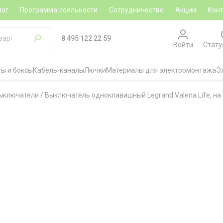
лог
Программа лояльности
Сотрудничество
Акции
Кон
8 495 122 22 59
Войти
Стату
ы и боксы
Кабель-каналы
Лючки
Материалы для электромонтажа
Э
ыключатели
/
Выключатель одноклавишный Legrand Valena Life, на 