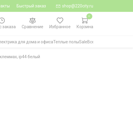
такты
Быстрый заказ
shop@220city.ru
0
с заказа
Сравнение
Избранное
Корзина
лектрика для дома и офиса
Теплые полы
Sale
Все категории
клеммах, ip44 белый