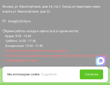
Москва, ул. Южнопортовая, дом 34, стр.2. Заезд на территорию через
ворота ул. Южнопортовая, дом 32.
shop@220city.ru
Время работы склада и офиса (всё в одном месте):
Будни: 8:00 - 19:45
Суббота: 10:00 - 17:45
Воскресенье: 10:00 - 17:45.
В воскресенье работает только шоурум!
Все заказы, оформленные в шоуруме в воскресенье, мы доставим
в ближайшие 2-3 дня.
0
Мы используем cookie.
Подробнее...
Согласен
Войти
Статус заказа
Сравнение
Избранное
Корзина
© 2008-2026 220city.ru - гипермаркет электрооборудования