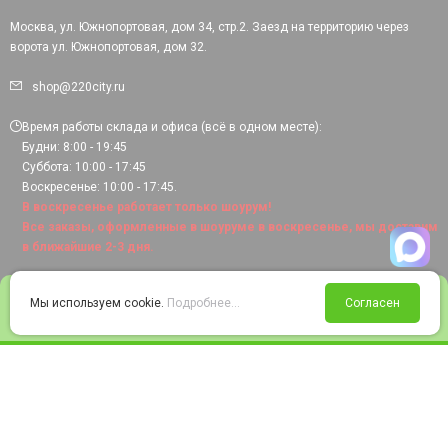
Москва, ул. Южнопортовая, дом 34, стр.2. Заезд на территорию через
ворота ул. Южнопортовая, дом 32.
shop@220city.ru
Время работы склада и офиса (всё в одном месте):
Будни: 8:00 - 19:45
Суббота: 10:00 - 17:45
Воскресенье: 10:00 - 17:45.
В воскресенье работает только шоурум!
Все заказы, оформленные в шоуруме в воскресенье, мы доставим
в ближайшие 2-3 дня.
0
Мы используем cookie.
Подробнее...
Согласен
Войти
Статус заказа
Сравнение
Избранное
Корзина
© 2008-2026 220city.ru - гипермаркет электрооборудования