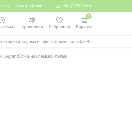
такты
Быстрый заказ
shop@220city.ru
0
с заказа
Сравнение
Избранное
Корзина
лектрика для дома и офиса
Теплые полы
Sale
Все категории
Legrand Etika, на клеммах, белый