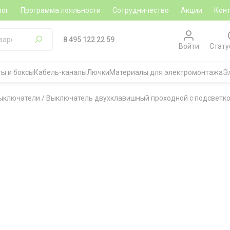
лог
Программа лояльности
Сотрудничество
Акции
Кон
8 495 122 22 59
Войти
Стату
ы и боксы
Кабель-каналы
Лючки
Материалы для электромонтажа
Э
ыключатели
/
Выключатель двухклавишный проходной с подсветкой 