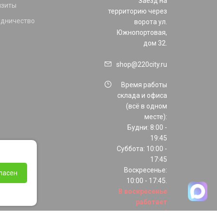
Заезд на
изиты
территорию через
удничество
ворота ул.
Южнопортовая,
дом 32.
shop@220city.ru
Время работы
склада и офиса
(всё в одном
месте):
Будни: 8:00 -
19:45
Суббота: 10:00 -
17:45
Воскресенье:
ласен
10:00 - 17:45.
В воскресенье
работает
только шоурум!