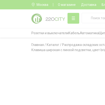
Москва
О магазине
Доставка
Б
Розетки и выключатели
Кабель
Автоматика
Щит
Главная
/
Каталог
/
Распродажа складских ост
Клавиша широкая с линзой подсветки, цвет bri