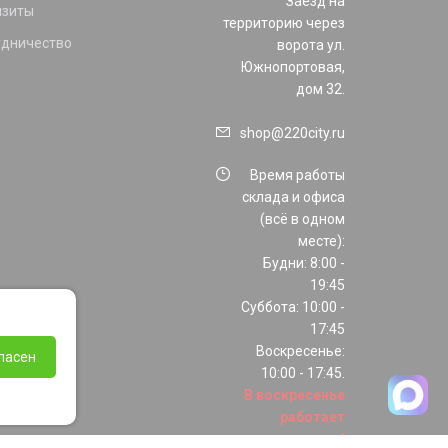
Заезд на
изиты
территорию через
удничество
ворота ул.
Южнопортовая,
дом 32.
shop@220city.ru
Время работы
склада и офиса
(всё в одном
месте):
Будни: 8:00 -
19:45
Суббота: 10:00 -
17:45
Воскресенье:
ласен
10:00 - 17:45.
В воскресенье
работает
только шоурум!