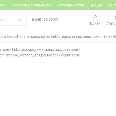
лог
Программа лояльности
Сотрудничество
Акции
Кон
8 495 122 22 59
Войти
Стату
ы и боксы
Кабель-каналы
Лючки
Материалы для электромонтажа
Э
атков
/
FEDE: распродажа складских остатков
/
gth chrome, металл, для рамок всех серий Fede