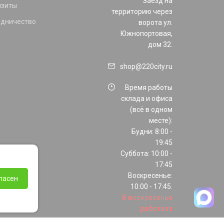
Заезд на
изиты
территорию через
удничество
ворота ул.
Южнопортовая,
дом 32.
shop@220city.ru
Время работы
склада и офиса
(всё в одном
месте):
Будни: 8:00 -
19:45
Суббота: 10:00 -
17:45
Воскресенье:
ласен
10:00 - 17:45.
В воскресенье
работает
только шоурум!