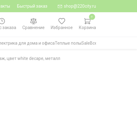
такты
Быстрый заказ
shop@220city.ru
0
с заказа
Сравнение
Избранное
Корзина
лектрика для дома и офиса
Теплые полы
Sale
Все категории
ж, цвет white decape, металл