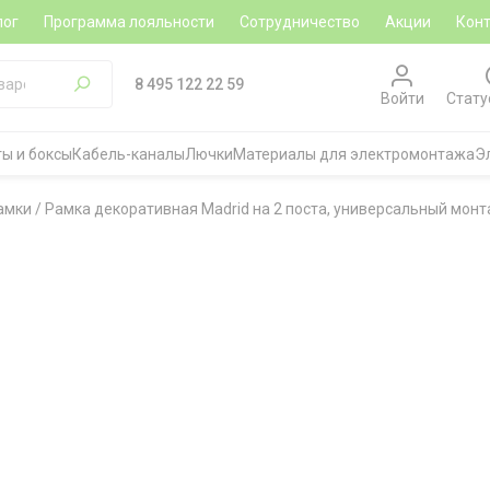
лог
Программа лояльности
Сотрудничество
Акции
Кон
8 495 122 22 59
Войти
Стату
ы и боксы
Кабель-каналы
Лючки
Материалы для электромонтажа
Э
амки
/
Рамка декоративная Madrid на 2 поста, универсальный монта