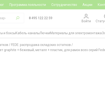
лог
Программа лояльности
Сотрудничество
Акции
Кон
8 495 122 22 59
Войти
Стату
ы и боксы
Кабель-каналы
Лючки
Материалы для электромонтажа
Э
атков
/
FEDE: распродажа складских остатков
/
т graphite + бежевый, металл + пластик, для рамок всех серий Fed