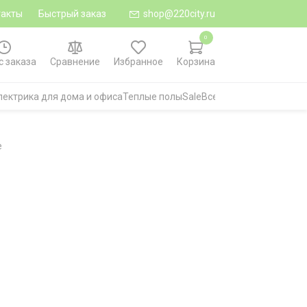
такты
Быстрый заказ
shop@220city.ru
0
с заказа
Сравнение
Избранное
Корзина
лектрика для дома и офиса
Теплые полы
Sale
Все категории
e