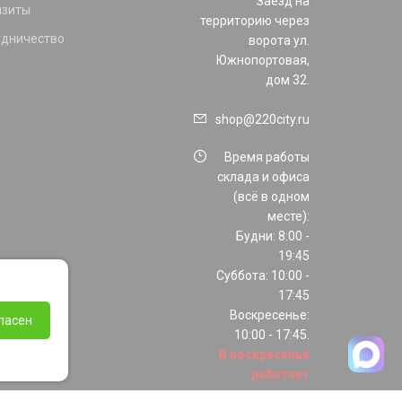
Заезд на
изиты
территорию через
удничество
ворота ул.
Южнопортовая,
дом 32.
shop@220city.ru
Время работы
склада и офиса
(всё в одном
месте):
Будни: 8:00 -
19:45
Суббота: 10:00 -
17:45
Воскресенье:
ласен
10:00 - 17:45.
В воскресенье
работает
только шоурум!