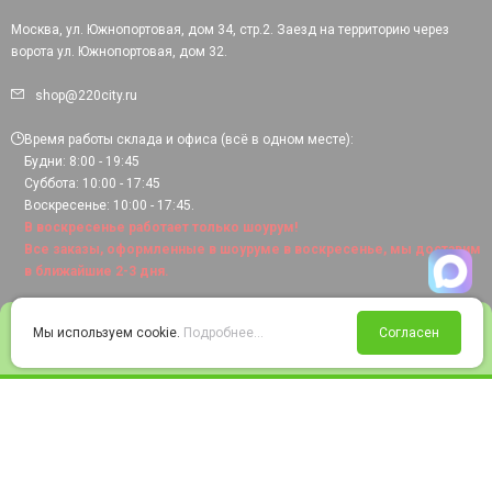
Москва, ул. Южнопортовая, дом 34, стр.2. Заезд на территорию через
ворота ул. Южнопортовая, дом 32.
shop@220city.ru
Время работы склада и офиса (всё в одном месте):
Будни: 8:00 - 19:45
Суббота: 10:00 - 17:45
Воскресенье: 10:00 - 17:45.
В воскресенье работает только шоурум!
Все заказы, оформленные в шоуруме в воскресенье, мы доставим
в ближайшие 2-3 дня.
0
Мы используем cookie.
Подробнее...
Согласен
Войти
Статус заказа
Сравнение
Избранное
Корзина
© 2008-2026 220city.ru - гипермаркет электрооборудования