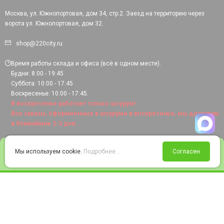
Москва, ул. Южнопортовая, дом 34, стр.2. Заезд на территорию через
ворота ул. Южнопортовая, дом 32.
shop@220city.ru
Время работы склада и офиса (всё в одном месте):
Будни: 8:00 - 19:45
Суббота: 10:00 - 17:45
Воскресенье: 10:00 - 17:45.
В воскресенье работает только шоурум!
Все заказы, оформленные в шоуруме в воскресенье, мы доставим
в ближайшие 2-3 дня.
0
Мы используем cookie.
Подробнее...
Согласен
Войти
Статус заказа
Сравнение
Избранное
Корзина
© 2008-2026 220city.ru - гипермаркет электрооборудования