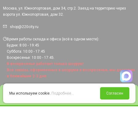
Москва, ул. Южнопортовая, дом 34, стр.2. Заезд на территорию через
ворота ул. Южнопортовая, дом 32.
shop@220city.ru
Время работы склада и офиса (всё в одном месте):
Будни: 8:00 - 19:45
Суббота: 10:00 - 17:45
Воскресенье: 10:00 - 17:45.
В воскресенье работает только шоурум!
Все заказы, оформленные в шоуруме в воскресенье, мы доставим
в ближайшие 2-3 дня.
0
Мы используем cookie.
Подробнее...
Согласен
Войти
Статус заказа
Сравнение
Избранное
Корзина
© 2008-2026 220city.ru - гипермаркет электрооборудования